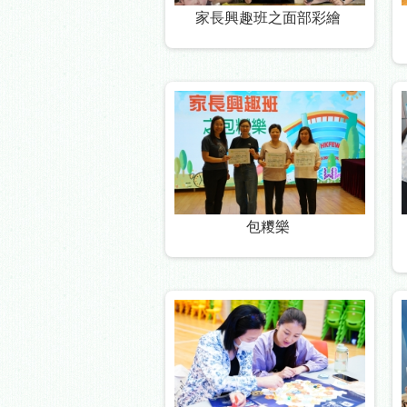
家長興趣班之面部彩繪
包糭樂