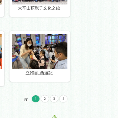
太平山頂親子文化之旅
立體書_西遊記
1
2
3
4
頁: