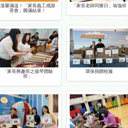
溫馨滿溢！「家長義工感謝
「家長老師同樂日」瑜伽班
茶會」圓滿結束！
「家長興趣班之揚琴體驗
環保捐贈校服
班」