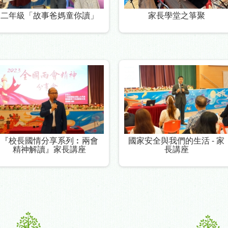
二年級「故事爸媽童你讀」
家長學堂之箏聚
『校長國情分享系列︰兩會
國家安全與我們的生活 - 家
精神解讀』家長講座
長講座