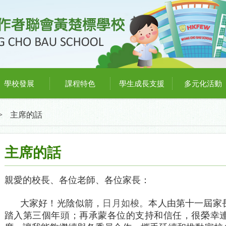
學校發展
課程特色
學生成長支援
多元化活動
>
主席的話
主席的話
親愛的校長、各位老師、各位家長：
大家好！光陰似箭，
日月如梭。
本人由第十一屆家
踏入第三個年頭；再承蒙各位的支持和信任，很榮幸