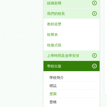
組織架構
我們的校長
教師資歷
校曆表
校服式樣
上學時間及放學安排
學校出版
學校簡介
標誌
楚園
楚橋