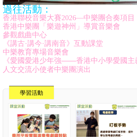
過往活動：
香港聯校音樂大賽2026—中樂團合奏項目
香港中樂團「樂遊神州」導賞音樂會
參觀戲曲中心
《講古·講今·講南音》互動課堂
中樂教育專場音樂會
《愛國愛港少年強——香港中小學愛國主
人文交流小使者中樂團演出
學習活動