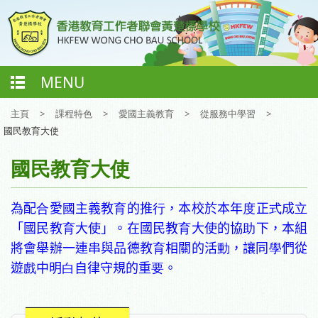
MENU
主頁
>
課程特色
>
愛國主義教育
>
從服務中學習
>
國民教育大使
國民教育大使
為配
合
愛
國
主義教
育
的推
行
，本校於本年
度
正
式
成
立
「國民教
育
大使」。在國民教
育
大使的協
助
下，本組
將會舉辦一連串與品德教
育
相關的活
動
，讓同
學
們從
遊
戲
中明
白
自律守規的重
要
。