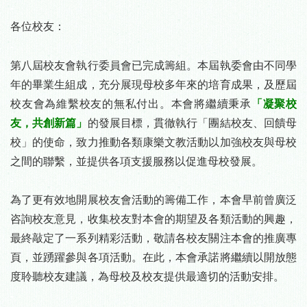
-
各位校友：
-
第八屆校友會執行委員會已完成籌組。本屆執委會由不同學
年的畢業生組成，充分展現母校多年來的培育成果，及歷屆
校友會為維繫校友的無私付出。本會將繼續秉承
「凝聚校
友，共創新篇」
的發展目標，貫徹執行「團結校友、回饋母
校」的使命，致力推動各類康樂文教活動以加強校友與母校
之間的聯繫，並提供各項支援服務以促進母校發展。
-
為了更有效地開展校友會活動的籌備工作，本會早前曾廣泛
咨詢校友意見，收集校友對本會的期望及各類活動的興趣，
最終敲定了一系列精彩活動，敬請各校友關注本會的推廣專
頁，並踴躍參與各項活動。在此，本會承諾將繼續以開放態
度聆聽校友建議，為母校及校友提供最適切的活動安排。
-