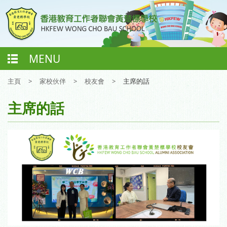
MENU
主頁
>
家校伙伴
>
校友會
>
主席的話
主席的話