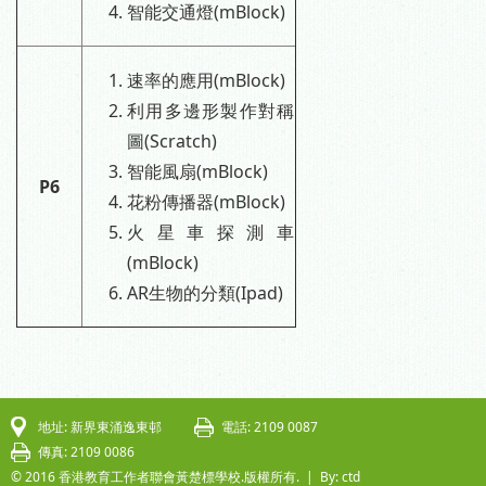
智能交通燈(mBlock)
速率的應用(mBlock)
利用多邊形製作對稱
圖(Scratch)
智能風扇(mBlock)
P6
花粉傳播器(mBlock)
火星車探測車
(mBlock)
AR生物的分類(Ipad)
地址: 新界東涌逸東邨
電話: 2109 0087
傳真: 2109 0086
© 2016 香港教育工作者聯會黃楚標學校.版權所有. |
By: ctd