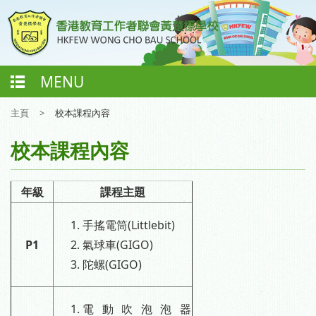
MENU
主頁
>
校本課程內容
校本課程內容
年級
課程主題
手搖電筒(Littlebit)
P1
氣球車(GIGO)
陀螺(GIGO)
電動吹泡泡器