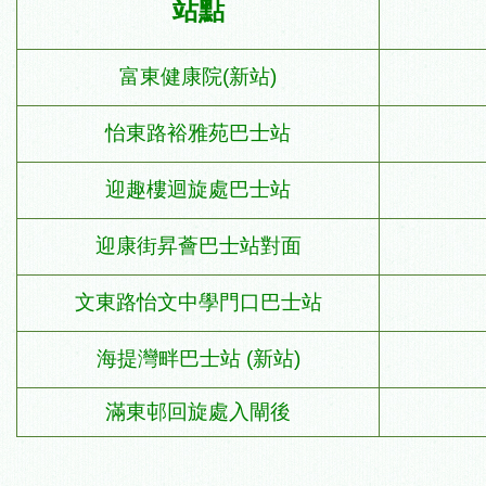
站點
富東健康院(
新站
)
怡東路裕雅苑巴士站
迎趣樓迴旋處巴士站
迎康街昇薈巴士站對面
文東路怡文中學門口巴士站
海提灣畔巴士站
(
新站
)
滿東邨回旋處入閘後