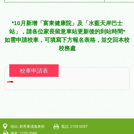
*10月新增「富東健康院」及「水藍天岸巴士
站」，請各位家長留意車站更新後的到站時間*
如需申請校車，可填寫下方報名表格，並交回本校
校務處
校車申請表
地址: 新界東涌逸東邨
電話: 2109 0087
傳真: 2109 0086