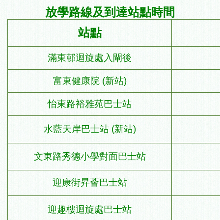
放學路線及到達站點時間
站點
滿東邨迴旋處入閘後
富東健康院
(
新站
)
怡東路裕雅苑巴士站
水藍天岸巴士站
(
新站
)
文東路秀德小學對面巴士站
迎康街昇薈巴士站
迎趣樓迴旋處巴士站