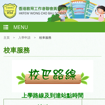
MENU
主頁
>
入學申請
>
校車服務
校車服務
上學
路線及到達站點時間