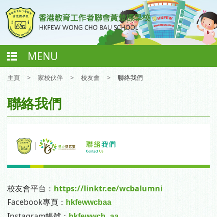
MENU
主頁
>
家校伙伴
>
校友會
>
聯絡我們
聯絡我們
-
校友會平台：
https://linktr.ee/wcbalumni
Facebook專頁：
hkfewwcbaa
Instagram帳號：
hkfewwcb_aa