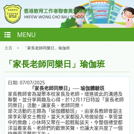
MENU
主頁
>
「家長老師同樂日」瑜伽班
「家長老師同樂日」瑜伽班
日期:
07/07/2025
「家長老師同樂日」──
瑜伽體驗班
家長教師會為凝聚本校家長及老師，增進彼此的溝通及
12
17
聯繫，並分享興趣及心得，於
月
日特設「家長老師
同樂日」活動，讓家長、老師同樂。
是次活動的主題為「瑜伽體驗班」，由家長教師會副主
席李彩華女士教授。當天大家都投入地做瑜伽，享受當
中的樂趣；小休時又聚在一起輕鬆談天，令整個禮堂都
洋溢着家長、老師們的歡樂笑聲，也讓大家共度了一個
快樂而温馨的下午。