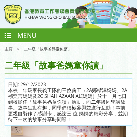
MENU
主頁
>
二年級「故事爸媽童你讀」
二年級「故事爸媽童你讀」
日期:
29/12/2023
本校二年級家長義工隊的三位義工（2A鄭楷澤媽媽、2A
禤奕言媽媽及2C SHAH AZAAN ALI媽媽）於十一月七日
到校擔任「故事爸媽童你讀」活動，向二年級同學講故
事。故事生動有趣，同學們積極參與並進行互動！事前
更親自製作了感謝卡，感謝三 位 媽媽的精彩分享，並期
待下一次的故事分享時間呀！