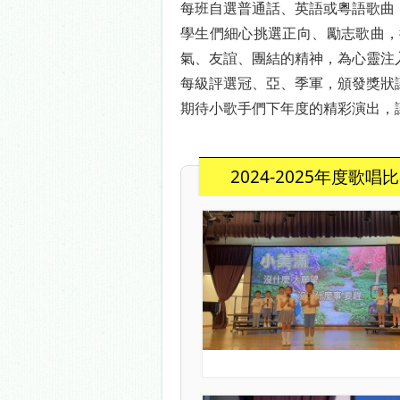
每班自選普通話、英語或粵語歌曲
學生們細心挑選正向、勵志歌曲，從
氣、友誼、團結的精神，為心靈注
每級評選冠、亞、季軍，頒發獎狀
期待小歌手們下年度的精彩演出，
2024-2025年度歌唱