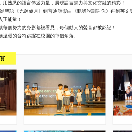
，用熟悉的語言傳遞力量，展現語言魅力與文化交融的精彩！
粵語《光輝歲月》到普通話樂曲《聽我說謝謝你》再到英文樂曲《
入正能量！
讓每個努力的身影都被看見，每個動人的聲音都被銘記！
讓溫暖的音符跳躍在校園的每個角落。
比賽