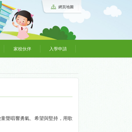
網頁地圖
家校伙伴
入學申請
澈童聲唱響勇氣、希望與堅持，用歌