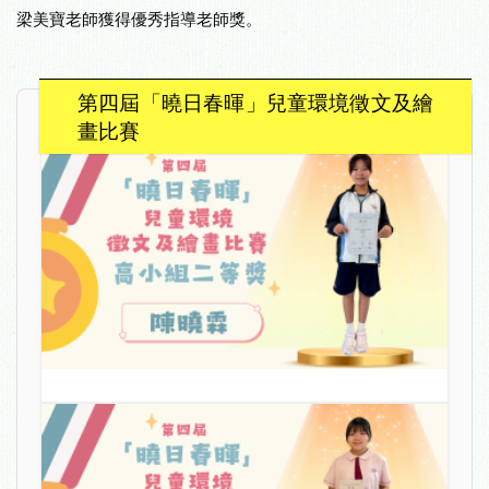
梁美寶老師獲得優秀指導老師獎。
第四屆「曉日春暉」兒童環境徵文及繪
畫比賽