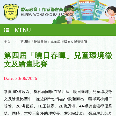
MENU
主頁
>
第四屆「曉日春暉」兒童環境徵文及繪畫比賽
第四屆「曉日春暉」兒童環境徵
文及繪畫比賽
Date:
30/06/2026
恭喜 6D陳曉霖、符君瑜同學 在第四屆「曉日春暉」兒童環境徵
文及繪畫比賽中，從近兩千份作品中脫穎而出，獲得高小組二
等獎。2C 洪藝穎、1B王鎬霖、2B梅恩潼、4A禢奕言獲得優秀
獎。同時，本校王良坯助理校長、林淑敏老師、張瑜琳老師及