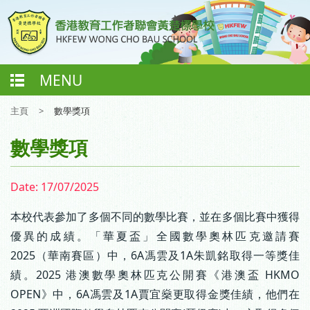
MENU
主頁
>
數學獎項
數學獎項
Date:
17/07/2025
本校代表參加了多個不同的數學比賽，並在多個比賽中獲得
優異的成績。「華夏盃」全國數學奧林匹克邀請賽
2025（華南賽區）中，6A馮雲及1A朱凱銘取得一等獎佳
績。2025 港澳數學奧林匹克公開賽《港澳盃 HKMO
OPEN》中，6A馮雲及1A賈宜燊更取得金獎佳績，他們在