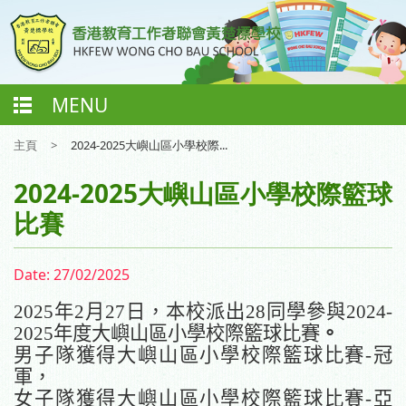
MENU
主頁
>
2024-2025大嶼山區小學校際...
2024-2025大嶼山區小學校際籃球
比賽
Date:
27/02/2025
202
5
年
2
月
2
7
日，本校派出
28
同學參與
202
4
-
202
5
年度大嶼山區小學校際籃球比賽
。
男子隊獲得大嶼山區小學校際籃球比賽
-
冠
軍，
女子隊獲得大嶼山區小學校際籃球比賽
-
亞