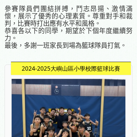
參賽隊員們團結拼搏，鬥志昂揚、激情滿
懷，展示了優秀的心理素質。尊重對手和裁
判，比賽時打出應有水平和風格。
恭喜各以下的同學，期望於下個年度繼續努
力。
最後，多謝一班家長到場為籃球隊員打氣。
2024-2025大嶼山區小學校際籃球比賽