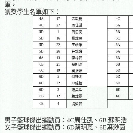
軍，
獲獎學生名單如下：
4A
17
4C
區毅楊
4C
27
5A
周仕凱
5D
1
5B
簡思亮
5D
16
5C
劉煒琛
5D
22
6A
王皓謙
5D
26
6A
莊錦盛
6A
13
6B
李梓軒
6B
21
6B
蘇明浩
6C
19
6D
吳振源
6D
5
6D
何梓明
6D
22
6D
邢維恒
6D
2
6E
鍾昊澤
6B
12
6E
賴煒霖
6B
4
馮榮軒
男子籃球傑出運動員：
4C
周仕凱、
6B
蘇明浩
女子籃球傑出運動員：
6D
蔡玥蒽、
6E
葉渺茵