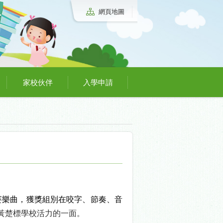
網頁地圖
家校伙伴
入學申請
賽樂曲，獲獎組別在咬字、節奏、音
黃楚標學校活力的一面
。