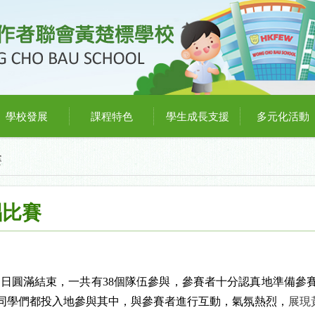
學校發展
課程特色
學生成長支援
多元化活動
賽
唱比賽
四日圓滿結束，一共有
38
個隊伍參與，參賽者十分認真地準備參
同學們都投入地參與其中，與參賽者進行互動，氣氛熱烈，
展現