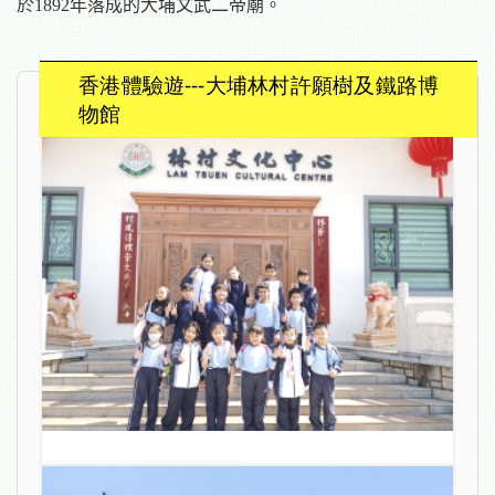
於
1892
年落成的大埔文武二帝廟。
香港體驗遊---大埔林村許願樹及鐵路博
物館