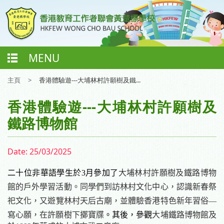
MENU
主頁
>
香港體驗遊---大埔林村許願樹及鐵...
香港體驗遊---大埔林村許願樹及
鐵路博物館
Date:
25/03/2025
二十位非華語學生於
3
月參加了
大埔林村許願樹及鐵路博物
館的戶外學習活動。
同學們到訪
林村
文化中心
，認識新春祭
祀文化
，又
遊覽
林村
天后古廟，並體驗香港特色新年習俗
—
寫心願，在許願樹下擲寶牒
。其後，參觀
大埔鐵路博物館及