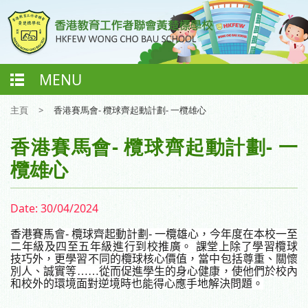
MENU
主頁
>
香港賽馬會- 欖球齊起動計劃- 一欖雄心
香港賽馬會- 欖球齊起動計劃- 一
欖雄心
Date:
30/04/2024
香港賽馬會
-
欖球齊起動計劃
-
一欖雄心，今年度在本校一至
二年級及四至五年級進行到校推廣。
課堂上除了學習欖球
技巧外，更學習不同的欖球核心價值，當中包括尊重、關懷
別人、誠實等
……
從而促進學生的身心健康，使他們於校內
和校外的環境面對逆境時也能得心應手地解決問題
。