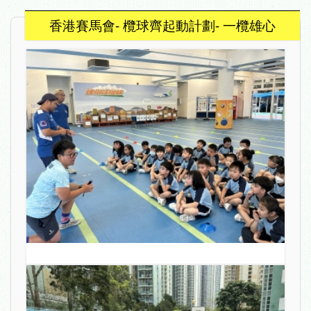
香港賽馬會- 欖球齊起動計劃- 一欖雄心