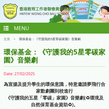
MENU
主頁
>
環保基金：《守護我的5星零碳家園》音樂劇
環保基金：《守護我的5星零碳家
園》音樂劇
Date:
27/02/2025
為宣揚及提升學生的環保意識，特意邀請
夢飛行合
家歡劇團到校進行
《守護我的五星「零碳」家園》
音樂劇(
♻️環境及
自然保育基金資助♻️)。