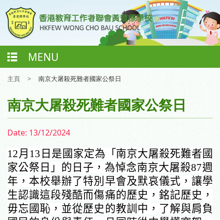
MENU
主頁
>
南京大屠殺死難者國家公祭日
南京大屠殺死難者國家公祭日
Date:
13/12/2024
12
月
13
日是國家定為「南京大屠殺死難者國
家公祭日」的日子，為悼念南京大屠殺
87
週
年，本校舉辦了特別早會及默哀儀式，讓學
生認識這段殘酷而傷痛的歷史，銘記歷史，
毋忘國恥，並從歷史的教訓中，了解與肩負