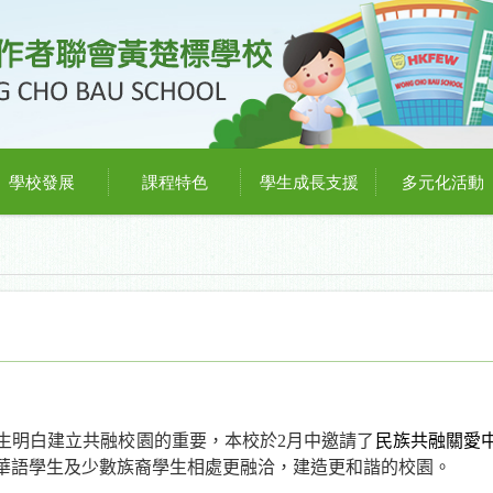
學校發展
課程特色
學生成長支援
多元化活動
生明白建立共融校園的重要，本校於
2
月中邀請了
民族共融關愛
華語學生及少數族裔學生相處更融洽，建造更和諧的校園
。