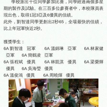
學校派出十位同學參加比賽，同學經過兩個多星
期的製作及試驗。在三百多位參賽者中，本校隊員表
現出色，取得1冠3亞及6優異的佳績。
此外，劉智達同學更創出2秒65，全場最快的佳績，
比上年冠軍快近2秒。
獲獎學生：
6A
劉智達 冠軍 6A
溫錦琳 亞軍 6A
林家健
亞軍 6A
簡鶴凌 亞軍
6A
張程斌 優異 6A
林凱淇 優異 6A
梁榮輝
優異 6A
吳海瑩 優異
6A
溫俊鴻 優異 6A
周曉煇 優異