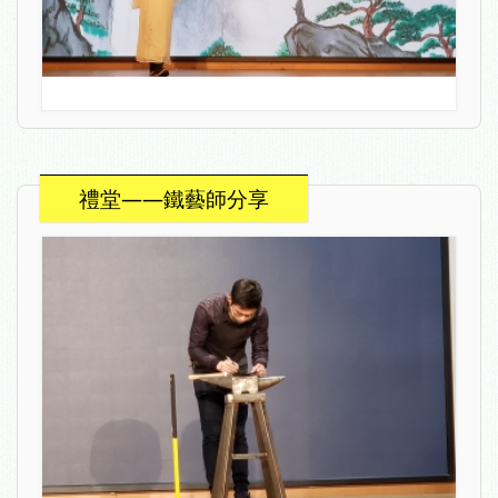
禮堂——鐵藝師分享