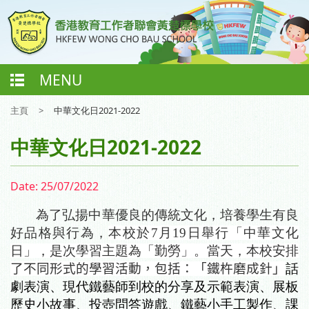
MENU
主頁
>
中華文化日2021-2022
中華文化日2021-2022
Date:
25/07/2022
為
了
弘揚中華優良
的
傳統文化，
培養學生有良
好品格與行為，
本校於
7
月
19
日舉行「中華文化
日」，是次學習主題為「勤勞」。當天，本校安排
了不同形式的學習活動，包括：「鐵杵磨成針」
話
劇表演、現代鐵藝師到校的分享及示範表演、展板
歷史小故事、投壺問答遊戲、鐵藝小手工製作、課