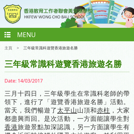
MENU
主頁
>
三年級常識科遊覽香港旅遊名勝
三年級常識科遊覽香港旅遊名勝
Date:
14/03/2017
三月十四日，三年級學生在常識科老師的帶
領下，進行了「
遊覽香港旅遊名勝
」活動
。
當天，我們暢遊了
太平山
山頂和
赤柱
，大家
都盡興而回。是次活動，一方面能讓學生對
香港
旅遊景點加深認識，另一方面讓學生有