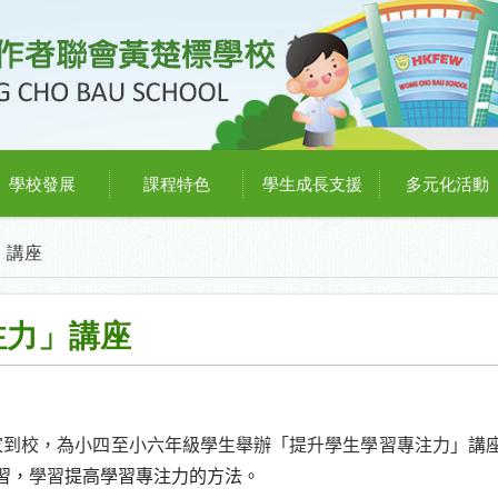
學校發展
課程特色
學生成長支援
多元化活動
」講座
注力」講座
家到校，為小四至小六年級學生舉辦「提升學生學習專注力」講
習，
學習
提高學習專注力的方法。