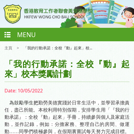
MENU
主頁
>
「我的行動承諾：全校『動』起來」校...
「我的行動承諾：全校『動』起
來」校本獎勵計劃
Date:
10/05/2022
為鼓勵學生
把
勤勞美德實踐於日常生活中，並學習承擔責
任，盡己所
能。本校利用特別假期，安排學生
用「『我的行
動承諾』：全校『動』起來」手冊，持續參與個人及家庭活
動，並作記錄，例如：分擔家務、整理自己的房間、做運
動
……
同學們積極參與，在假期裏嘗試每天努力完成目
標。