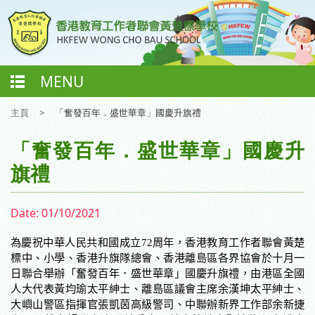
MENU
主頁
>
「奮發百年．盛世華章」國慶升旗禮
「奮發百年．盛世華章」國慶升
旗禮
Date:
01/10/2021
為慶祝中華人民共和國成立
72
周年，香港教育工作者聯會黃楚
標中、小學、香港升旗隊總會、香港離島區各界協會於十月一
日聯合舉辦「奮發百年．盛世華章」國慶升旗禮，由港區全國
人大代表黃均瑜太平紳士、離島區議會主席余漢坤太平紳士、
大嶼山警區指揮官張凱茵高級警司、中聯辦新界工作部余新捷