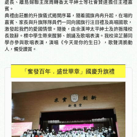
處長、離島婦聯主席周轉香太平紳士等社會賢達擔任主禮嘉
賓。
典禮由莊嚴的升旗儀式揭開序幕，隨着國旗冉冉升起，在場的
嘉賓、家長與升旗隊隊員們一同向國旗行注目禮及高唱國歌，
激發起我們的愛國情懷。隨後，由余漢坤太平紳士及許振隆校
長致辭。標中學生帶來醒獅、朗誦及歌唱表演。我校梁芷藤同
學亦參與歌唱表演，演唱《今天是你的生日》，歌聲清脆動
人，備受讚賞。
「奮發百年．盛世華章」國慶升旗禮