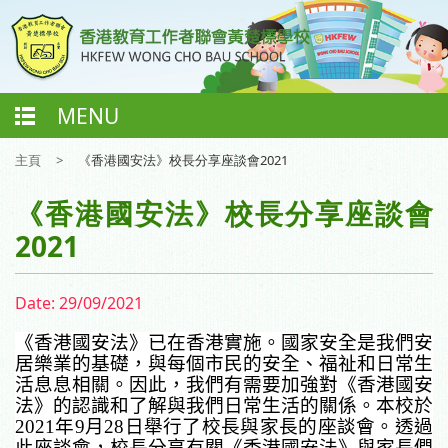
MENU
主頁
>
《香港國安法》校長分享座談會2021
《香港國安法》校長分享座談會
2021
Date:
29/09/2021
《香港國安法》已在香港實施。國家安全是我們安
居樂業的基礎，與每個市民的安全、福祉和日常生
活息息相關。因此，我們有需要加強對《香港國安
法》的認識和了解與我們日常生活的關係。本校於
2021
年
9
月
28
日舉行了校長與家長的座談會。透過
此座談會，校長分享有關《香港國安法》與家長們